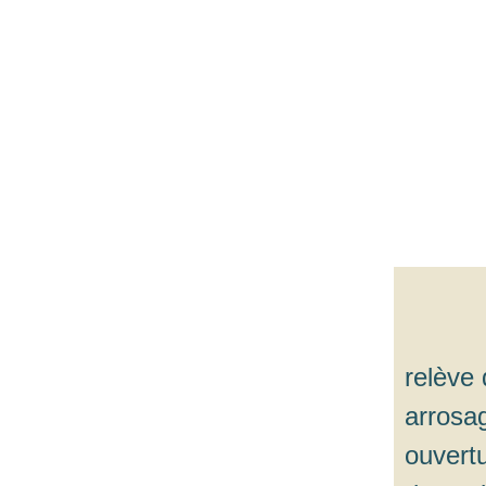
relève 
arrosa
ouvert