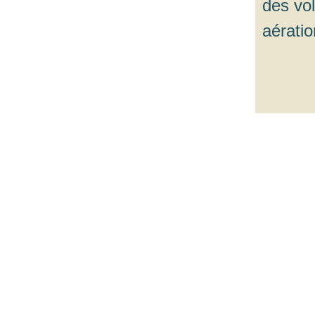
des vol
aérati